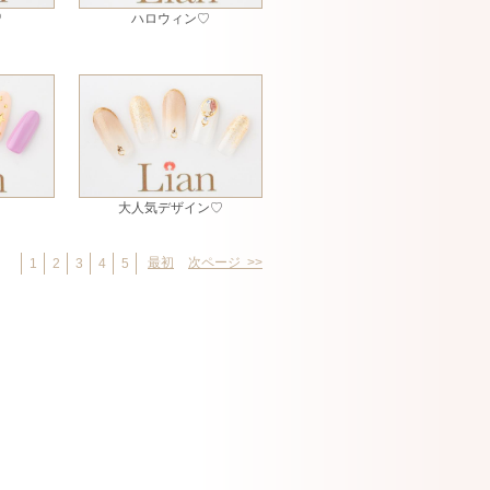
♡
ハロウィン♡
大人気デザイン♡
最初
次ページ >>
1
2
3
4
5