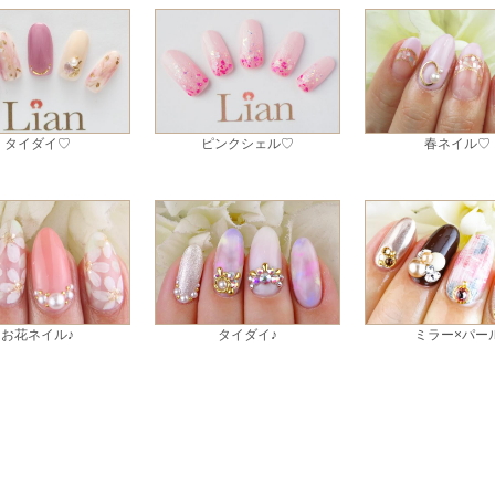
タイダイ♡
ピンクシェル♡
春ネイル♡
お花ネイル♪
タイダイ♪
ミラー×パー