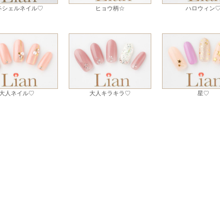
冬シェルネイル♡
ヒョウ柄☆
ハロウィン
大人ネイル♡
大人キラキラ♡
星♡