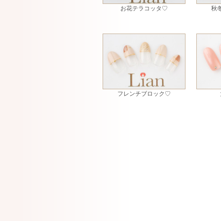
お花テラコッタ♡
秋
フレンチブロック♡