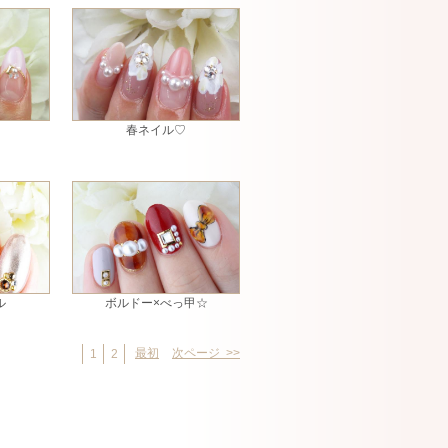
春ネイル♡
ル
ボルドー×べっ甲☆
最初
次ページ >>
1
2