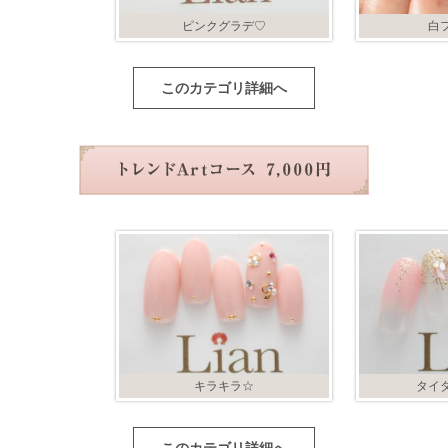
ピンクグラデ♡
白
このカテゴリ詳細へ
キラキラ☆
タイ