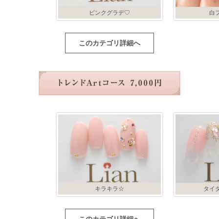
ピンクグラデ♡
白
このカテゴリ詳細へ
キラキラ☆
タイ