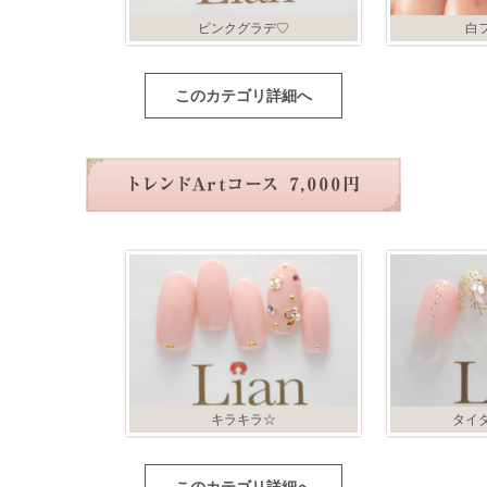
ピンクグラデ♡
白
このカテゴリ詳細へ
キラキラ☆
タイ