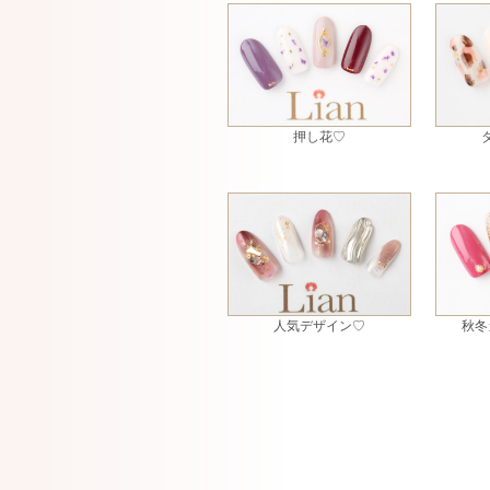
押し花♡
人気デザイン♡
秋冬