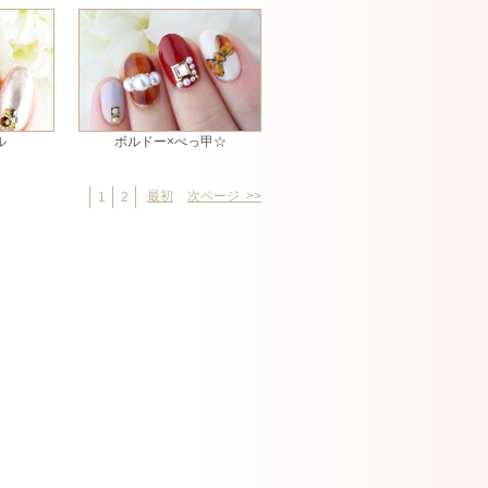
ル
ボルドー×べっ甲☆
最初
次ページ >>
1
2