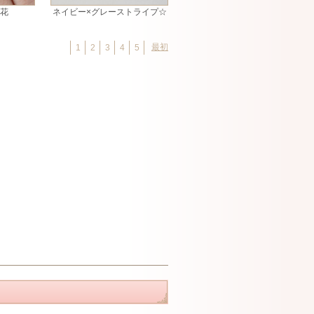
お花
ネイビー×グレーストライプ☆
最初
1
2
3
4
5