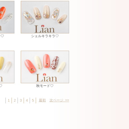
ー♡
シェルキラキラ♡
♡
秋モード♡
最初
次ページ >>
1
2
3
4
5