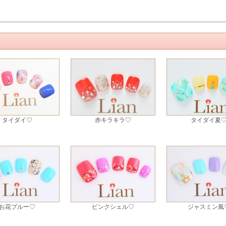
タイダイ♡
赤キラキラ♡
タイダイ夏
お花ブルー♡
ピンクシェル♡
ジャスミン風