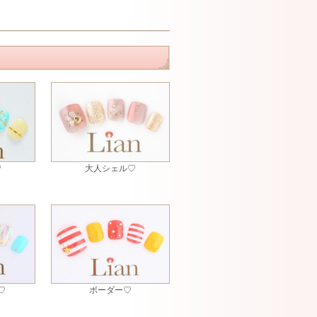
♡
大人シェル♡
♡
ボーダー♡