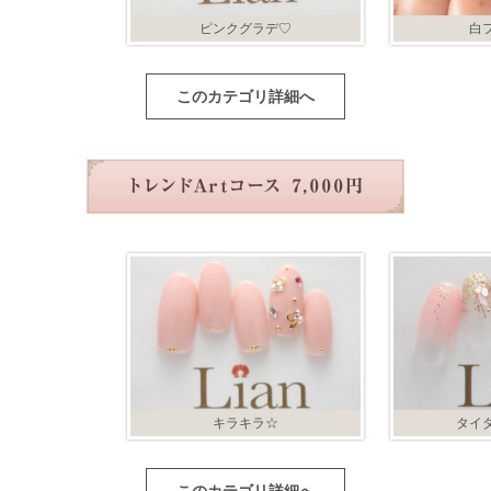
ピンクグラデ♡
白
このカテゴリ詳細へ
キラキラ☆
タイ