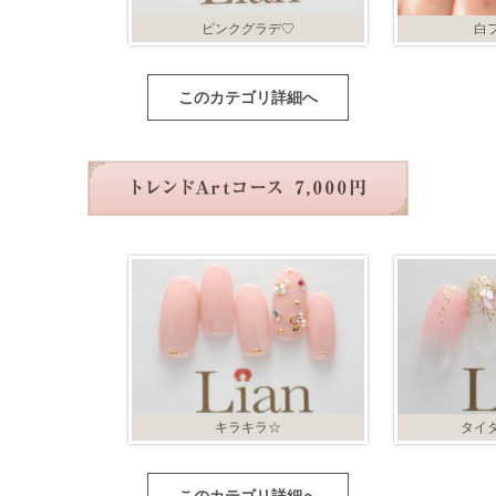
ピンクグラデ♡
白
このカテゴリ詳細へ
キラキラ☆
タイ