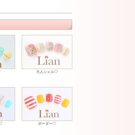
♡
大人シェル♡
♡
ボーダー♡