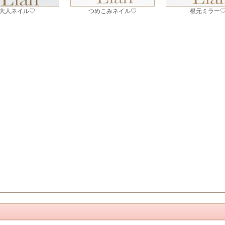
大人ネイル♡
つめこみネイル♡
根元ミラー