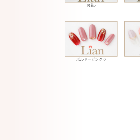
お花♪
ボルドーピンク♡