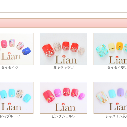
タイダイ♡
赤キラキラ♡
タイダイ夏
お花ブルー♡
ピンクシェル♡
ジャスミン風