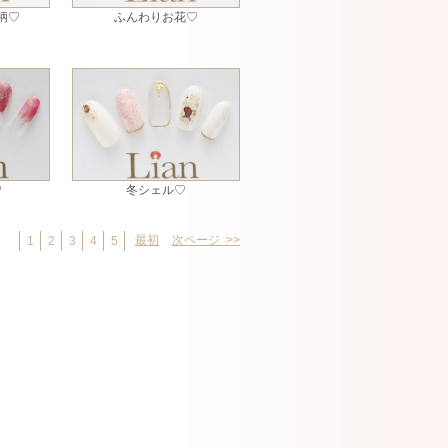
柄♡
ふんわりお花♡
♡
冬シェル♡
最初
次ページ >>
1
2
3
4
5