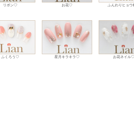
リボン♡
お花♡
ふんわりヒョウ
ふくろう♡
星月キラキラ♡
お花ネイル