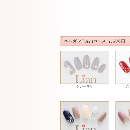
グレー星♡
ス