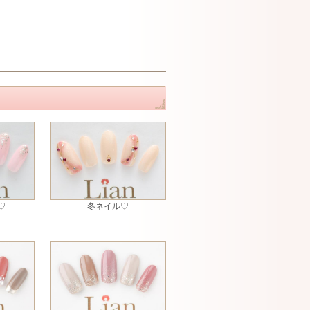
♡
冬ネイル♡