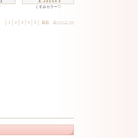
♡
くすみカラー♡
最初
次ページ >>
1
2
3
4
5