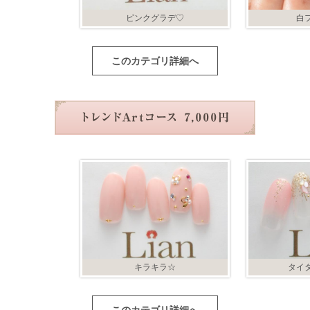
ピンクグラデ♡
白
このカテゴリ詳細へ
キラキラ☆
タイ