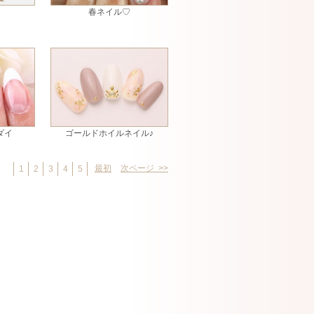
春ネイル♡
ダイ
ゴールドホイルネイル♪
最初
次ページ >>
1
2
3
4
5