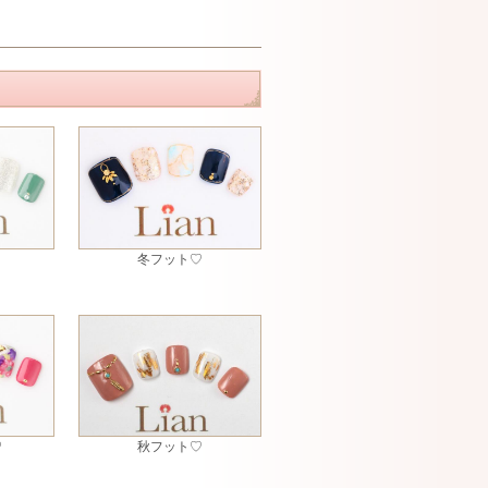
冬フット♡
♡
秋フット♡