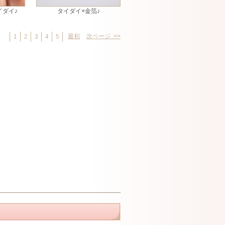
イダイ♪
タイダイ×金箔♪
最初
次ページ >>
1
2
3
4
5