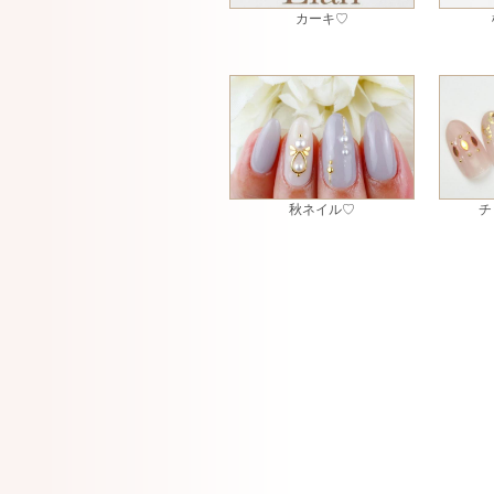
カーキ♡
秋ネイル♡
チ