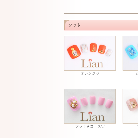
オレンジ♡
フットＡコース♡