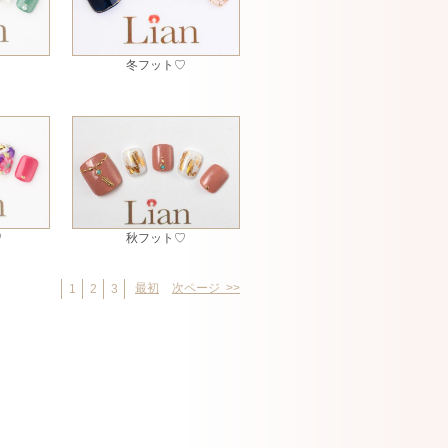
冬フット♡
♡
秋フット♡
最初
次ページ >>
1
2
3