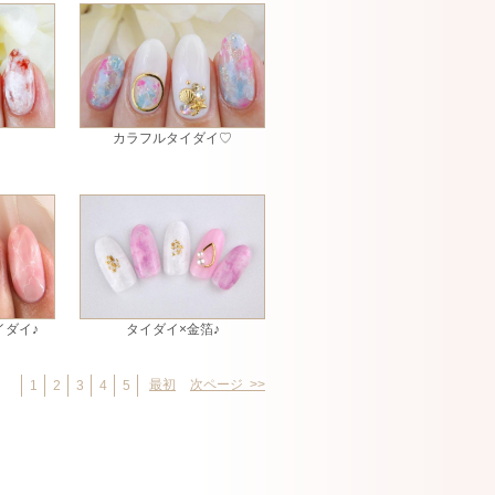
カラフルタイダイ♡
イダイ♪
タイダイ×金箔♪
最初
次ページ >>
1
2
3
4
5