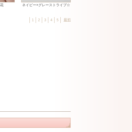
お花
ネイビー×グレーストライプ☆
最初
1
2
3
4
5