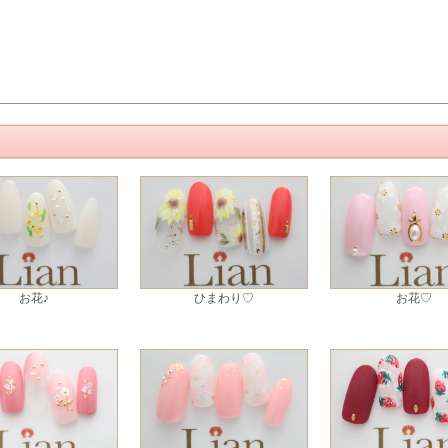
お花♪
ひまわり♡
お花♡