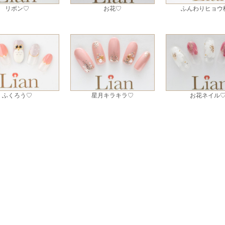
リボン♡
お花♡
ふんわりヒョウ
ふくろう♡
星月キラキラ♡
お花ネイル