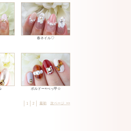
春ネイル♡
ル
ボルドー×べっ甲☆
最初
次ページ >>
1
2