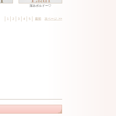
深みボルドー♡
最初
次ページ >>
1
2
3
4
5