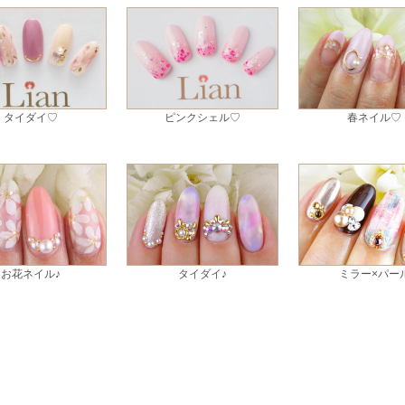
タイダイ♡
ピンクシェル♡
春ネイル♡
お花ネイル♪
タイダイ♪
ミラー×パー