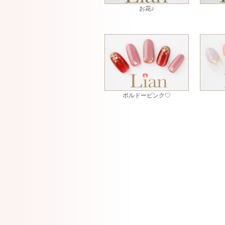
お花♪
ボルドーピンク♡