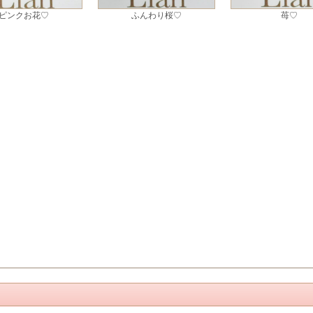
ピンクお花♡
ふんわり桜♡
苺♡