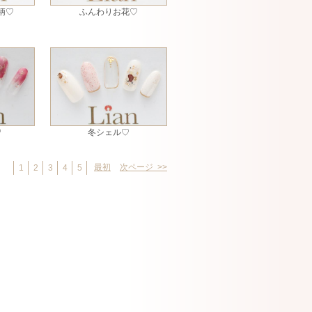
柄♡
ふんわりお花♡
♡
冬シェル♡
最初
次ページ >>
1
2
3
4
5