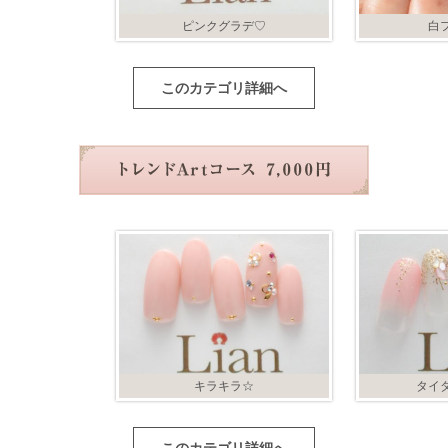
ピンクグラデ♡
白
このカテゴリ詳細へ
キラキラ☆
タイ