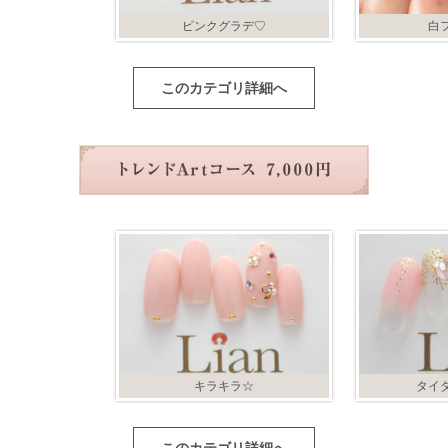
ピンクグラデ♡
白
このカテゴリ詳細へ
キラキラ☆
タイ