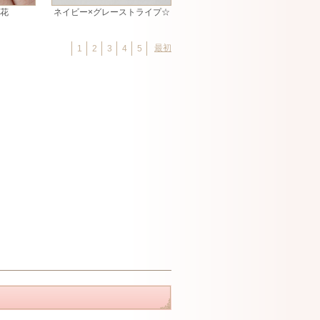
お花
ネイビー×グレーストライプ☆
最初
1
2
3
4
5