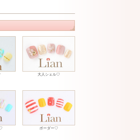
♡
大人シェル♡
♡
ボーダー♡