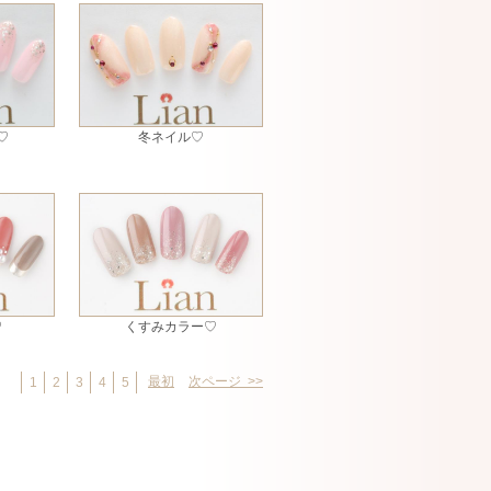
♡
冬ネイル♡
♡
くすみカラー♡
最初
次ページ >>
1
2
3
4
5