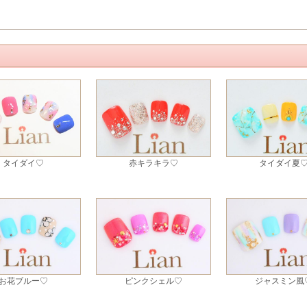
タイダイ♡
赤キラキラ♡
タイダイ夏
お花ブルー♡
ピンクシェル♡
ジャスミン風