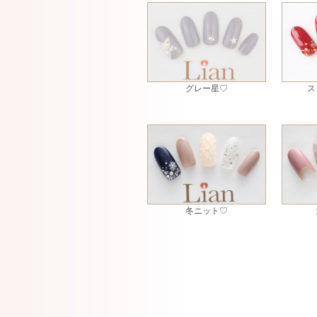
グレー星♡
ス
冬ニット♡