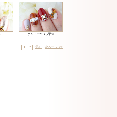
ル
ボルドー×べっ甲☆
最初
次ページ >>
1
2