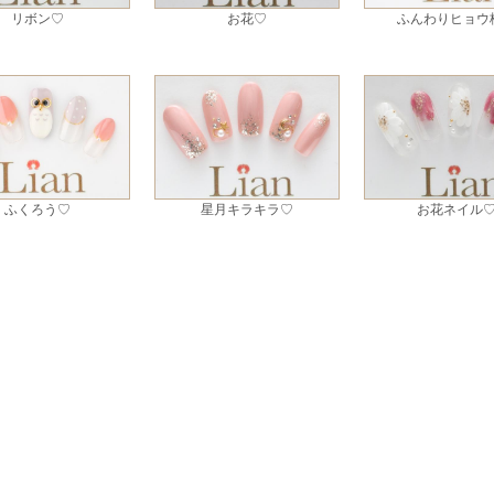
リボン♡
お花♡
ふんわりヒョウ
ふくろう♡
星月キラキラ♡
お花ネイル