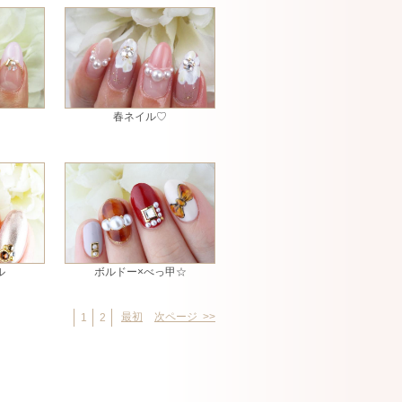
春ネイル♡
ル
ボルドー×べっ甲☆
最初
次ページ >>
1
2