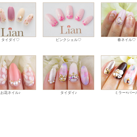
タイダイ♡
ピンクシェル♡
春ネイル♡
お花ネイル♪
タイダイ♪
ミラー×パー