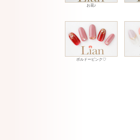
お花♪
ボルドーピンク♡