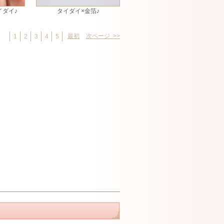
イダイ♪
タイダイ×金箔♪
最初
次ページ >>
1
2
3
4
5