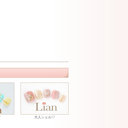
♡
大人シェル♡