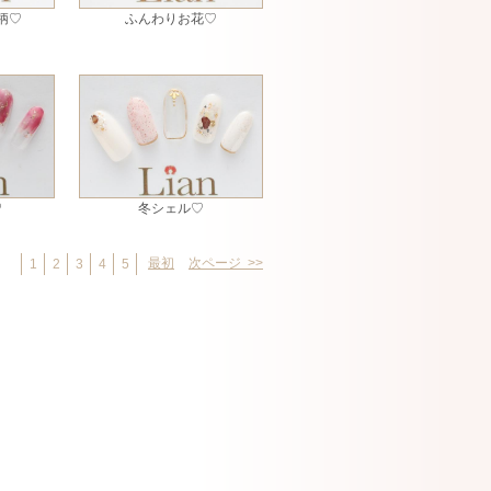
柄♡
ふんわりお花♡
♡
冬シェル♡
最初
次ページ >>
1
2
3
4
5