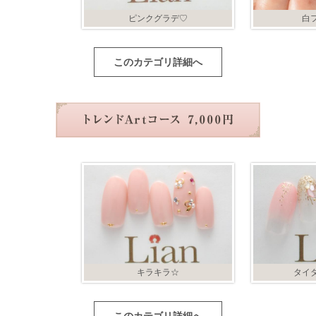
ピンクグラデ♡
白
このカテゴリ詳細へ
キラキラ☆
タイ