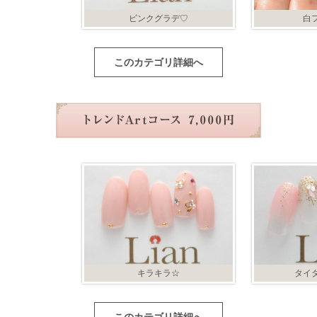
ピンクグラデ♡
白
このカテゴリ詳細へ
キラキラ☆
タイ