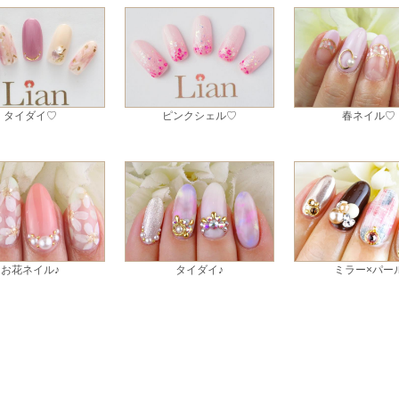
タイダイ♡
ピンクシェル♡
春ネイル♡
お花ネイル♪
タイダイ♪
ミラー×パー