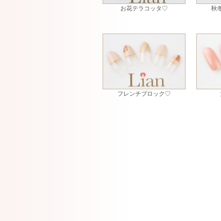
お花テラコッタ♡
秋
フレンチブロック♡