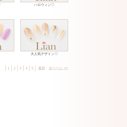
♡
ハロウィン♡
大人気デザイン♡
最初
次ページ >>
1
2
3
4
5