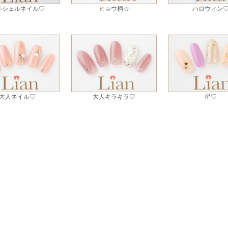
冬シェルネイル♡
ヒョウ柄☆
ハロウィン
大人ネイル♡
大人キラキラ♡
星♡