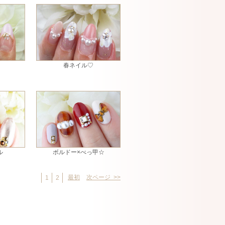
春ネイル♡
ル
ボルドー×べっ甲☆
最初
次ページ >>
1
2