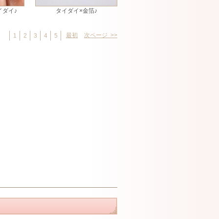
イダイ♪
タイダイ×金箔♪
最初
次ページ >>
1
2
3
4
5