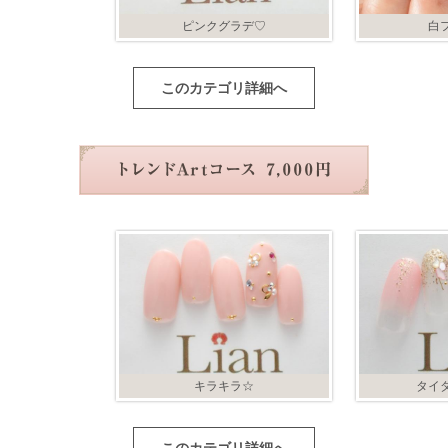
ピンクグラデ♡
白
このカテゴリ詳細へ
キラキラ☆
タイ