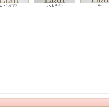
ピンクお花♡
ふんわり桜♡
苺♡