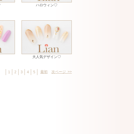
♡
ハロウィン♡
大人気デザイン♡
最初
次ページ >>
1
2
3
4
5