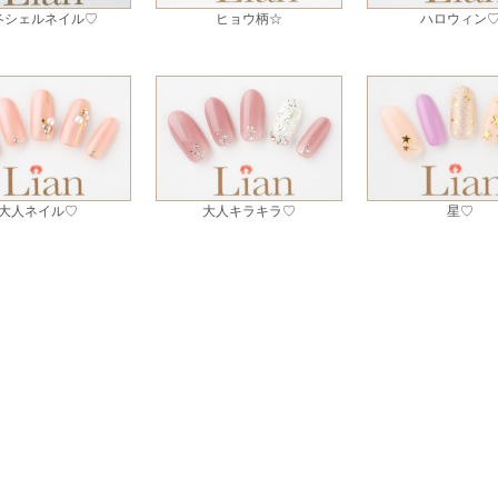
冬シェルネイル♡
ヒョウ柄☆
ハロウィン
大人ネイル♡
大人キラキラ♡
星♡