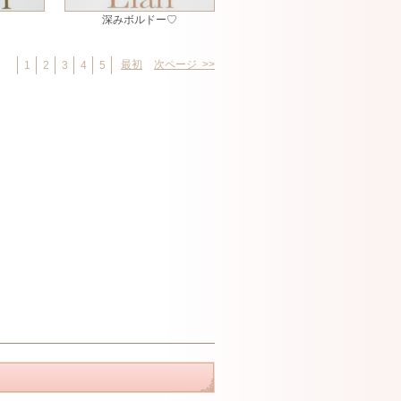
深みボルドー♡
最初
次ページ >>
1
2
3
4
5