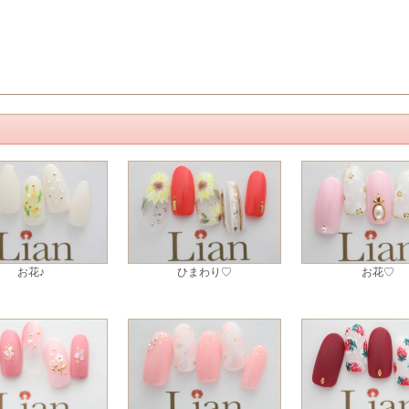
お花♪
ひまわり♡
お花♡