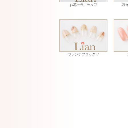
お花テラコッタ♡
秋
フレンチブロック♡