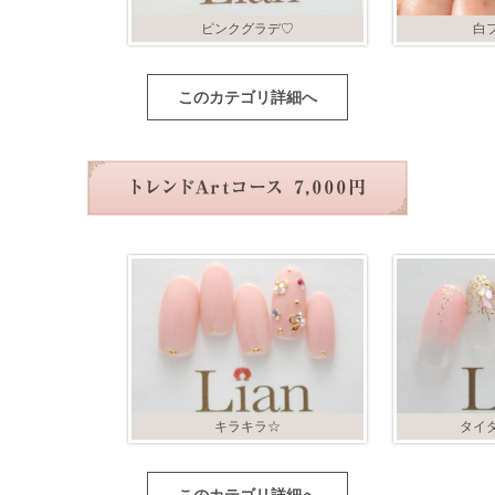
ピンクグラデ♡
白
このカテゴリ詳細へ
キラキラ☆
タイ