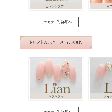
ピンクグラデ♡
白
このカテゴリ詳細へ
キラキラ☆
タイ