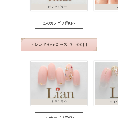
ピンクグラデ♡
白
このカテゴリ詳細へ
キラキラ☆
タイ